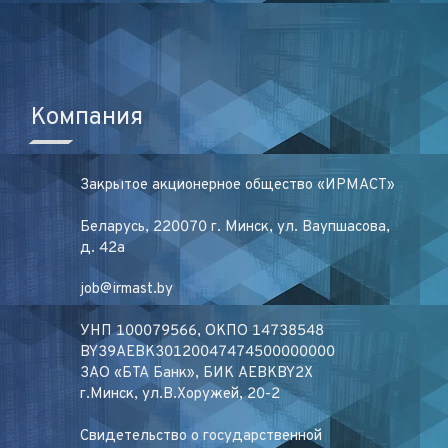
Компания
Закрытое акционерное общество «ИРМАСТ»
Беларусь, 220070 г. Минск, ул. Ваупшасова,
д. 42а
job@irmast.by
УНП 100079566, ОКПО 14738548
BY39AEBK30120047474500000000
ЗАО «БТА Банк», БИК AEBKBY2X
г.Минск, ул.В.Хоружей, 20-2
Свидетельство о государственной