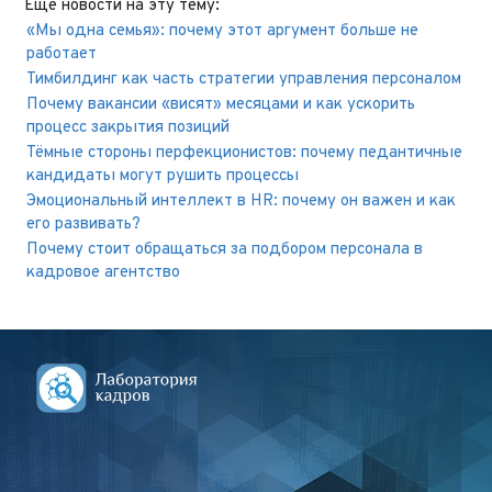
Еще новости на эту тему:
«Мы одна семья»: почему этот аргумент больше не
работает
Тимбилдинг как часть стратегии управления персоналом
Почему вакансии «висят» месяцами и как ускорить
процесс закрытия позиций
Тёмные стороны перфекционистов: почему педантичные
кандидаты могут рушить процессы
Эмоциональный интеллект в HR: почему он важен и как
его развивать⁣⁣?
Почему стоит обращаться за подбором персонала в
кадровое агентство