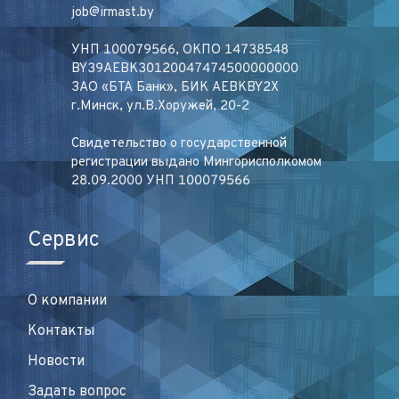
job@irmast.by
УНП 100079566, ОКПО 14738548
BY39AEBK30120047474500000000
ЗАО «БТА Банк», БИК AEBKBY2X
г.Минск, ул.В.Хоружей, 20-2
Свидетельство о государственной
регистрации выдано Мингорисполкомом
28.09.2000 УНП 100079566
Сервис
О компании
Контакты
Новости
Задать вопрос