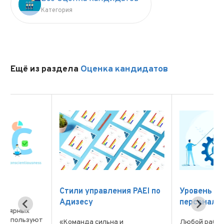
Категория
Ещё из раздела
Оценка кандидатов
Стили управления PAEI по
Уровень вовлечённо
Адизесу
персонала
ют
«Команда сильна и
Любой работодатель х