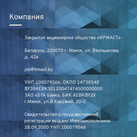
Компания
Закрытое акционерное общество «ИРМАСТ»
Беларусь, 220070 г. Минск, ул. Ваупшасова,
д. 42а
job@irmast.by
УНП 100079566, ОКПО 14738548
BY39AEBK30120047474500000000
ЗАО «БТА Банк», БИК AEBKBY2X
г.Минск, ул.В.Хоружей, 20-2
Свидетельство о государственной
регистрации выдано Мингорисполкомом
28.09.2000 УНП 100079566