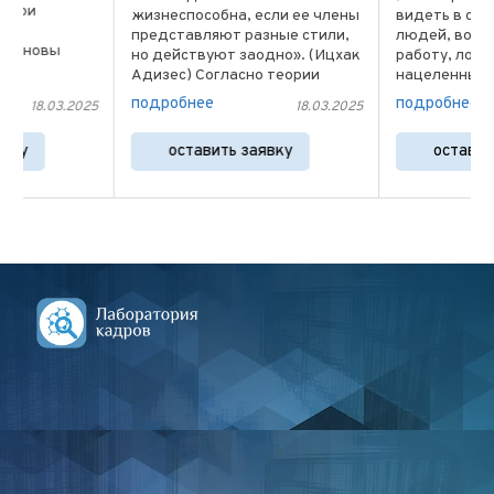
жизнеспособна, если ее члены
видеть в своем коллект
представляют разные стили,
людей, вовлеченных в 
но действуют заодно». (Ицхак
работу, лояльных к ком
Адизес) Согласно теории
нацеленных на результа
Адизеса для того, чтобы
Вовлеченность — это
подробнее
подробнее
025
18.03.2025
18
е
принимать решения, которые
физическое, эмоционал
сделают компанию
интеллектуальное сост
оставить заявку
оставить заявку
результативной и
в котором сотрудники
эффективной в
стремятся как можно ...
краткосрочной и ...