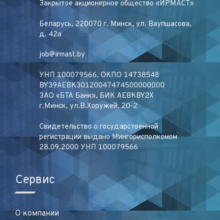
Закрытое акционерное общество «ИРМАСТ»
Беларусь, 220070 г. Минск, ул. Ваупшасова,
д. 42а
job@irmast.by
УНП 100079566, ОКПО 14738548
BY39AEBK30120047474500000000
ЗАО «БТА Банк», БИК AEBKBY2X
г.Минск, ул.В.Хоружей, 20-2
Свидетельство о государственной
регистрации выдано Мингорисполкомом
28.09.2000 УНП 100079566
Сервис
О компании