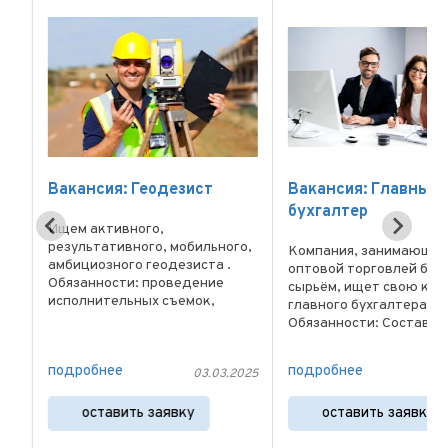
Вакансия: Геодезист
Вакансия: Главный
к
бухгалтер
Ищем активного,
результативного, мобильного,
Компания, занимающая
амбициозного геодезиста .
оптовой торговлей бел
из
Обязанности: проведение
сырьём, ищет свою ком
исполнительных съемок,
главного бухгалтера.
составлением необходимой
Обязанности: Составлен
е
исполнительной
сдача бухгалтерской,
документации, соблюдая
налоговой и статистиче
ги
подробнее
подробнее
нормативные требования к
025
03.03.2025
03
отчетности Учёт и
точности исполнительной
распределение расходо
съемки и применяя ...
оставить заявку
оставить заявку
затрат и их оптимизаци
Банковские ...
1