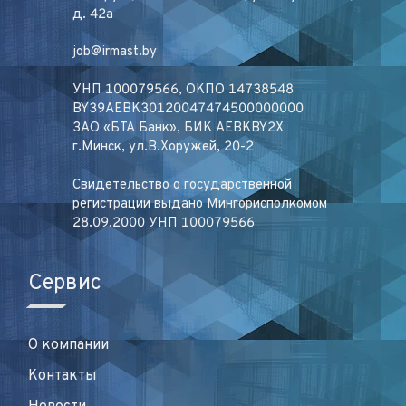
д. 42а
job@irmast.by
УНП 100079566, ОКПО 14738548
BY39AEBK30120047474500000000
ЗАО «БТА Банк», БИК AEBKBY2X
г.Минск, ул.В.Хоружей, 20-2
Свидетельство о государственной
регистрации выдано Мингорисполкомом
28.09.2000 УНП 100079566
Сервис
О компании
Контакты