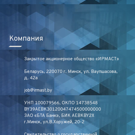
Компания
Закрытое акционерное общество «ИРМАСТ»
Беларусь, 220070 г. Минск, ул. Ваупшасова,
д. 42а
job@irmast.by
УНП 100079566, ОКПО 14738548
BY39AEBK30120047474500000000
ЗАО «БТА Банк», БИК AEBKBY2X
г.Минск, ул.В.Хоружей, 20-2
Свидетельство о государственной