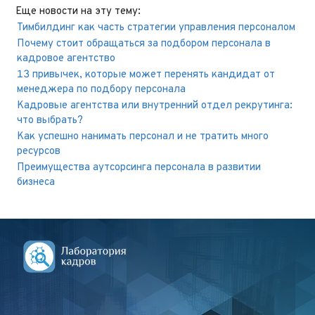
Еще новости на эту тему:
Тимбилдинг как часть стратегии управления персоналом
Почему стоит обращаться за подбором персонала в
кадровое агентство
13 привычек, которые может перенять кандидат от
менеджера по подбору персонала
Кадровые агентства или внутренний отдел рекрутинга:
что выбрать?
Как успешно нанимать персонал и не тратить много
ресурсов
Преимущества аутсорсинга персонала в развитии
бизнеса